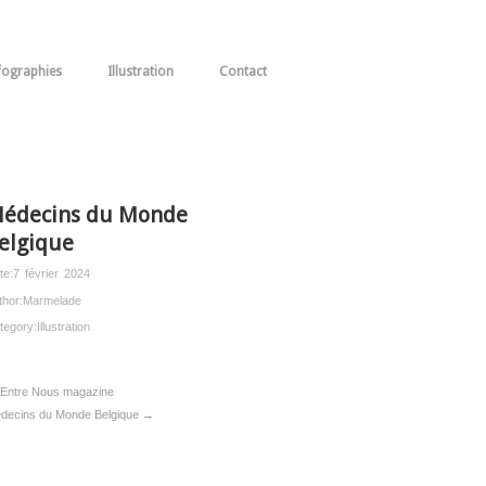
fographies
Illustration
Contact
édecins du Monde
elgique
te:
7 février 2024
thor:
Marmelade
tegory:
Illustration
Entre Nous magazine
decins du Monde Belgique →