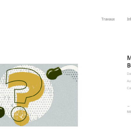
Travaux
In
M
B
Da
Au
Ca
← 
Mé