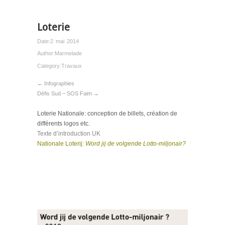
Loterie
Date:
2 mai 2014
Author:
Marmelade
Category:
Travaux
← Infographies
Défis Sud – SOS Faim →
Loterie Nationale: conception de billets, création de
différents logos etc.
Texte d’introduction UK
Nationale Loterij:
Word jij de volgende Lotto-miljonair?