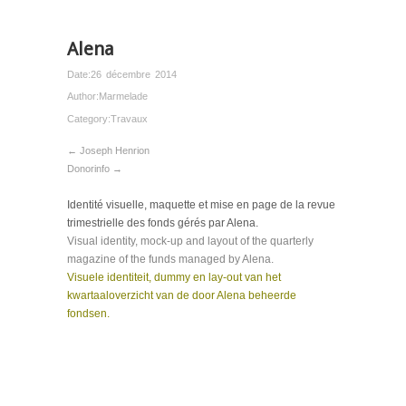
Alena
Date:
26 décembre 2014
Author:
Marmelade
Category:
Travaux
← Joseph Henrion
Donorinfo →
Identité visuelle, maquette et mise en page de la revue
trimestrielle des fonds gérés par Alena.
Visual identity, mock-up and layout of the quarterly
magazine of the funds managed by Alena.
Visuele identiteit, dummy en lay-out van het
kwartaaloverzicht van de door Alena beheerde
fondsen.